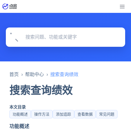
›
›
首页
帮助中心
搜索查询绩效
搜索查询绩效
本文目录
功能概述
操作方法
添加追踪
查看数据
常见问题
功能概述