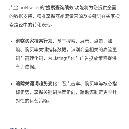
点金tool4seller的“
搜索查询绩效
”功能将为您提供全面
的数据支持，精准掌握商品流量来源及关键词在买家搜
索路径中的转化表现。
洞察买家搜索行为
：基于搜索、展示、点击、加
购、购买等关键指标数据，识别商品相关的高流量
词与高转化词，为Listing优化与广告投放策略提供
有力依据。
追踪关键词趋势变化
：看点击率、购买率等核心指
标走势，掌握关键词热度走向，辅助您制定更具针
对性的运营策略。