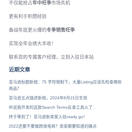
不仅能抢占
年中旺季
市场先机
更有利于积攒经验
备战年底更火爆的
冬季销售旺季
实现全年业绩大丰收！
联系您的专属客户经理，立刻入驻日本站
近期文章
亚马逊标题新规：75 字符限制下，大量Listing应该先检查哪些
商品？
亚马逊五点描述新规，2024年8月15日生效
听说我开发的这款Search Terms反查工具火了…
终于等到了！亚马逊新卖家入驻ready go！
2022还要不要做跨境电商？卖家都要知道的痛点